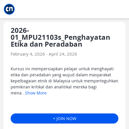
Jump to main
Jump to sidebar
Jump to calendar
2026-
01_MPU21103s_Penghayatan
Etika dan Peradaban
February 4, 2026 - April 24, 2026
Kursus ini mempersiapkan pelajar untuk menghayati
etika dan peradaban yang wujud dalam masyarakat
kepelbagaian etnik di Malaysia untuk memperteguhkan
pemikiran kritikal dan analitikal mereka bagi
mena
...
Show More
+ JOIN NOW